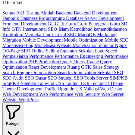
116 artikel
Semua
A/B Testing
Akidah
Backend
Backend Development
Dapodik
Database Programming
Database Server
Development
Frontend Development
Git
GTK
Guru
Guru Penggerak
Guru SD
Info GTK
International SEO
Islam
Kemdikbud
kemendikdasmen
Kurikulum Merdeka
Linux
Local SEO
MariaDB
Marketing
Migration
Mobile Development
Mobile Optimization
Mobile SEO
Monetisasi Blog
Monetisasi Website
Monetization
monitor
Nginx
Off-Page SEO
Online Selling
Operator Sekolah
Page Speed
Pembelajaran
Performance
Performance Engineering
Performance
Optimization
PHP
Production
Query
Query Cache
Query
Optimization
React Development
Ruang GTK
Sales Strategy
Search Engine Optimization
Search Optimization
Sekolah
SEO
SEO Audit
SEO Dasar
SEO Strategi
SEO Tools
Server
SIMPKB
SimPKB
Sitemap
Tailwind CSS
Tauhid
Tech
Technical
Theme
Theme Development
Traffic
Upgrade
UX
Validasi
Web Design
Web Development
Web Performance
Web Security
Web Server
Website
WordPress
Kategori