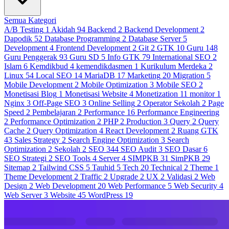
Semua Kategori
A/B Testing
1
Akidah
94
Backend
2
Backend Development
2
Dapodik
52
Database Programming
2
Database Server
5
Development
4
Frontend Development
2
Git
2
GTK
10
Guru
148
Guru Penggerak
93
Guru SD
5
Info GTK
79
International SEO
2
Islam
6
Kemdikbud
4
kemendikdasmen
1
Kurikulum Merdeka
2
Linux
54
Local SEO
14
MariaDB
17
Marketing
20
Migration
5
Mobile Development
2
Mobile Optimization
3
Mobile SEO
2
Monetisasi Blog
1
Monetisasi Website
4
Monetization
11
monitor
1
Nginx
3
Off-Page SEO
3
Online Selling
2
Operator Sekolah
2
Page
Speed
2
Pembelajaran
2
Performance
16
Performance Engineering
2
Performance Optimization
2
PHP
2
Production
3
Query
2
Query
Cache
2
Query Optimization
4
React Development
2
Ruang GTK
43
Sales Strategy
2
Search Engine Optimization
3
Search
Optimization
2
Sekolah
2
SEO
344
SEO Audit
3
SEO Dasar
6
SEO Strategi
2
SEO Tools
4
Server
4
SIMPKB
31
SimPKB
29
Sitemap
2
Tailwind CSS
5
Tauhid
5
Tech
20
Technical
2
Theme
1
Theme Development
2
Traffic
2
Upgrade
2
UX
2
Validasi
2
Web
Design
2
Web Development
20
Web Performance
5
Web Security
4
Web Server
3
Website
45
WordPress
19