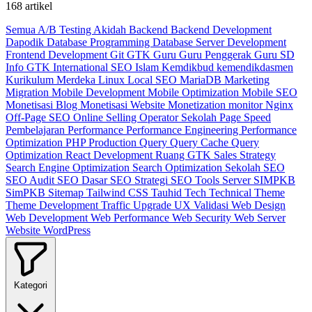
168 artikel
Semua
A/B Testing
Akidah
Backend
Backend Development
Dapodik
Database Programming
Database Server
Development
Frontend Development
Git
GTK
Guru
Guru Penggerak
Guru SD
Info GTK
International SEO
Islam
Kemdikbud
kemendikdasmen
Kurikulum Merdeka
Linux
Local SEO
MariaDB
Marketing
Migration
Mobile Development
Mobile Optimization
Mobile SEO
Monetisasi Blog
Monetisasi Website
Monetization
monitor
Nginx
Off-Page SEO
Online Selling
Operator Sekolah
Page Speed
Pembelajaran
Performance
Performance Engineering
Performance
Optimization
PHP
Production
Query
Query Cache
Query
Optimization
React Development
Ruang GTK
Sales Strategy
Search Engine Optimization
Search Optimization
Sekolah
SEO
SEO Audit
SEO Dasar
SEO Strategi
SEO Tools
Server
SIMPKB
SimPKB
Sitemap
Tailwind CSS
Tauhid
Tech
Technical
Theme
Theme Development
Traffic
Upgrade
UX
Validasi
Web Design
Web Development
Web Performance
Web Security
Web Server
Website
WordPress
Kategori