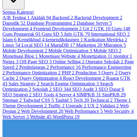
Semua Kategori
A/B Testing
1
Akidah
94
Backend
2
Backend Development
2
Dapodik
52
Database Programming
2
Database Server
5
Development
4
Frontend Development
2
Git
2
GTK
10
Guru
148
Guru Penggerak
93
Guru SD
5
Info GTK
79
International SEO
2
Islam
6
Kemdikbud
4
kemendikdasmen
1
Kurikulum Merdeka
2
Linux
54
Local SEO
14
MariaDB
17
Marketing
20
Migration
5
Mobile Development
2
Mobile Optimization
3
Mobile SEO
2
Monetisasi Blog
1
Monetisasi Website
4
Monetization
11
monitor
1
Nginx
3
Off-Page SEO
3
Online Selling
2
Operator Sekolah
2
Page
Speed
2
Pembelajaran
2
Performance
16
Performance Engineering
2
Performance Optimization
2
PHP
2
Production
3
Query
2
Query
Cache
2
Query Optimization
4
React Development
2
Ruang GTK
43
Sales Strategy
2
Search Engine Optimization
3
Search
Optimization
2
Sekolah
2
SEO
344
SEO Audit
3
SEO Dasar
6
SEO Strategi
2
SEO Tools
4
Server
4
SIMPKB
31
SimPKB
29
Sitemap
2
Tailwind CSS
5
Tauhid
5
Tech
20
Technical
2
Theme
1
Theme Development
2
Traffic
2
Upgrade
2
UX
2
Validasi
2
Web
Design
2
Web Development
20
Web Performance
5
Web Security
4
Web Server
3
Website
45
WordPress
19