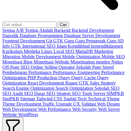
Cari
Semua
A/B Testing
Akidah
Backend
Backend Development
Dapodik
Database Programming
Database Server
Development
Frontend Development
Git
GTK
Guru
Guru Penggerak
Guru SD
Info GTK
International SEO
Islam
Kemdikbud
kemendikdasmen
Kurikulum Merdeka
Linux
Local SEO
MariaDB
Marketing
Migration
Mobile Development
Mobile Optimization
Mobile SEO
Monetisasi Blog
Monetisasi Website
Monetization
monitor
Nginx
Off-Page SEO
Online Selling
Operator Sekolah
Page Speed
Pembelajaran
Performance
Performance Engineering
Performance
Optimization
PHP
Production
Query
Query Cache
Query
Optimization
React Development
Ruang GTK
Sales Strategy
Search Engine Optimization
Search Optimization
Sekolah
SEO
SEO Audit
SEO Dasar
SEO Strategi
SEO Tools
Server
SIMPKB
SimPKB
Sitemap
Tailwind CSS
Tauhid
Tech
Technical
Theme
Theme Development
Traffic
Upgrade
UX
Validasi
Web Design
Web Development
Web Performance
Web Security
Web Server
Website
WordPress