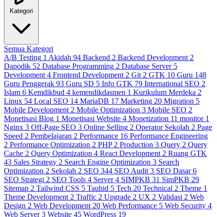
Kategori
Semua Kategori
A/B Testing
1
Akidah
94
Backend
2
Backend Development
2
Dapodik
52
Database Programming
2
Database Server
5
Development
4
Frontend Development
2
Git
2
GTK
10
Guru
148
Guru Penggerak
93
Guru SD
5
Info GTK
79
International SEO
2
Islam
6
Kemdikbud
4
kemendikdasmen
1
Kurikulum Merdeka
2
Linux
54
Local SEO
14
MariaDB
17
Marketing
20
Migration
5
Mobile Development
2
Mobile Optimization
3
Mobile SEO
2
Monetisasi Blog
1
Monetisasi Website
4
Monetization
11
monitor
1
Nginx
3
Off-Page SEO
3
Online Selling
2
Operator Sekolah
2
Page
Speed
2
Pembelajaran
2
Performance
16
Performance Engineering
2
Performance Optimization
2
PHP
2
Production
3
Query
2
Query
Cache
2
Query Optimization
4
React Development
2
Ruang GTK
43
Sales Strategy
2
Search Engine Optimization
3
Search
Optimization
2
Sekolah
2
SEO
344
SEO Audit
3
SEO Dasar
6
SEO Strategi
2
SEO Tools
4
Server
4
SIMPKB
31
SimPKB
29
Sitemap
2
Tailwind CSS
5
Tauhid
5
Tech
20
Technical
2
Theme
1
Theme Development
2
Traffic
2
Upgrade
2
UX
2
Validasi
2
Web
Design
2
Web Development
20
Web Performance
5
Web Security
4
Web Server
3
Website
45
WordPress
19