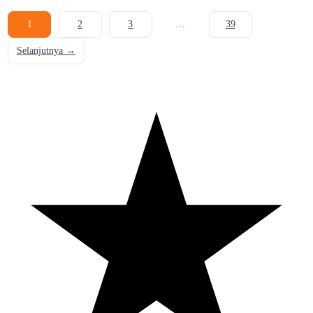
1
2
3
…
39
Selanjutnya →