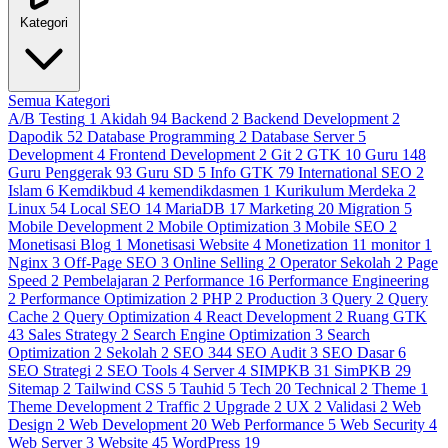
Kategori
Semua Kategori
A/B Testing
1
Akidah
94
Backend
2
Backend Development
2
Dapodik
52
Database Programming
2
Database Server
5
Development
4
Frontend Development
2
Git
2
GTK
10
Guru
148
Guru Penggerak
93
Guru SD
5
Info GTK
79
International SEO
2
Islam
6
Kemdikbud
4
kemendikdasmen
1
Kurikulum Merdeka
2
Linux
54
Local SEO
14
MariaDB
17
Marketing
20
Migration
5
Mobile Development
2
Mobile Optimization
3
Mobile SEO
2
Monetisasi Blog
1
Monetisasi Website
4
Monetization
11
monitor
1
Nginx
3
Off-Page SEO
3
Online Selling
2
Operator Sekolah
2
Page
Speed
2
Pembelajaran
2
Performance
16
Performance Engineering
2
Performance Optimization
2
PHP
2
Production
3
Query
2
Query
Cache
2
Query Optimization
4
React Development
2
Ruang GTK
43
Sales Strategy
2
Search Engine Optimization
3
Search
Optimization
2
Sekolah
2
SEO
344
SEO Audit
3
SEO Dasar
6
SEO Strategi
2
SEO Tools
4
Server
4
SIMPKB
31
SimPKB
29
Sitemap
2
Tailwind CSS
5
Tauhid
5
Tech
20
Technical
2
Theme
1
Theme Development
2
Traffic
2
Upgrade
2
UX
2
Validasi
2
Web
Design
2
Web Development
20
Web Performance
5
Web Security
4
Web Server
3
Website
45
WordPress
19