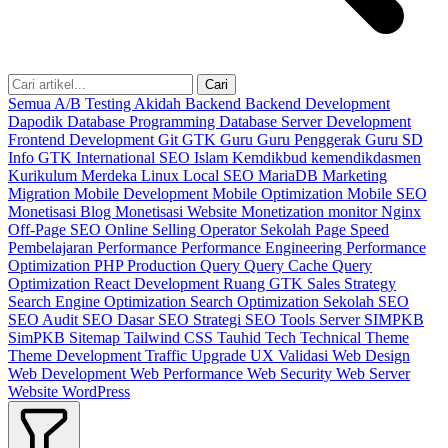
Cari
Semua
A/B Testing
Akidah
Backend
Backend Development
Dapodik
Database Programming
Database Server
Development
Frontend Development
Git
GTK
Guru
Guru Penggerak
Guru SD
Info GTK
International SEO
Islam
Kemdikbud
kemendikdasmen
Kurikulum Merdeka
Linux
Local SEO
MariaDB
Marketing
Migration
Mobile Development
Mobile Optimization
Mobile SEO
Monetisasi Blog
Monetisasi Website
Monetization
monitor
Nginx
Off-Page SEO
Online Selling
Operator Sekolah
Page Speed
Pembelajaran
Performance
Performance Engineering
Performance
Optimization
PHP
Production
Query
Query Cache
Query
Optimization
React Development
Ruang GTK
Sales Strategy
Search Engine Optimization
Search Optimization
Sekolah
SEO
SEO Audit
SEO Dasar
SEO Strategi
SEO Tools
Server
SIMPKB
SimPKB
Sitemap
Tailwind CSS
Tauhid
Tech
Technical
Theme
Theme Development
Traffic
Upgrade
UX
Validasi
Web Design
Web Development
Web Performance
Web Security
Web Server
Website
WordPress