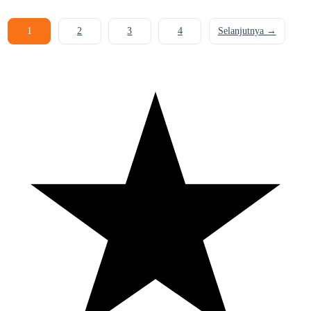
1
2
3
4
Selanjutnya →