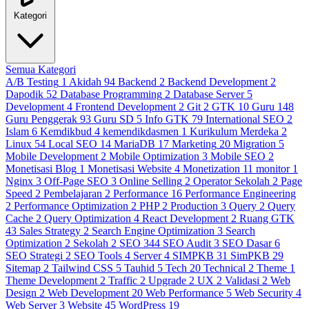
Kategori
Semua Kategori
A/B Testing
1
Akidah
94
Backend
2
Backend Development
2
Dapodik
52
Database Programming
2
Database Server
5
Development
4
Frontend Development
2
Git
2
GTK
10
Guru
148
Guru Penggerak
93
Guru SD
5
Info GTK
79
International SEO
2
Islam
6
Kemdikbud
4
kemendikdasmen
1
Kurikulum Merdeka
2
Linux
54
Local SEO
14
MariaDB
17
Marketing
20
Migration
5
Mobile Development
2
Mobile Optimization
3
Mobile SEO
2
Monetisasi Blog
1
Monetisasi Website
4
Monetization
11
monitor
1
Nginx
3
Off-Page SEO
3
Online Selling
2
Operator Sekolah
2
Page
Speed
2
Pembelajaran
2
Performance
16
Performance Engineering
2
Performance Optimization
2
PHP
2
Production
3
Query
2
Query
Cache
2
Query Optimization
4
React Development
2
Ruang GTK
43
Sales Strategy
2
Search Engine Optimization
3
Search
Optimization
2
Sekolah
2
SEO
344
SEO Audit
3
SEO Dasar
6
SEO Strategi
2
SEO Tools
4
Server
4
SIMPKB
31
SimPKB
29
Sitemap
2
Tailwind CSS
5
Tauhid
5
Tech
20
Technical
2
Theme
1
Theme Development
2
Traffic
2
Upgrade
2
UX
2
Validasi
2
Web
Design
2
Web Development
20
Web Performance
5
Web Security
4
Web Server
3
Website
45
WordPress
19