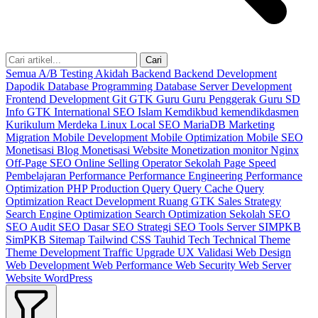
Cari
Semua
A/B Testing
Akidah
Backend
Backend Development
Dapodik
Database Programming
Database Server
Development
Frontend Development
Git
GTK
Guru
Guru Penggerak
Guru SD
Info GTK
International SEO
Islam
Kemdikbud
kemendikdasmen
Kurikulum Merdeka
Linux
Local SEO
MariaDB
Marketing
Migration
Mobile Development
Mobile Optimization
Mobile SEO
Monetisasi Blog
Monetisasi Website
Monetization
monitor
Nginx
Off-Page SEO
Online Selling
Operator Sekolah
Page Speed
Pembelajaran
Performance
Performance Engineering
Performance
Optimization
PHP
Production
Query
Query Cache
Query
Optimization
React Development
Ruang GTK
Sales Strategy
Search Engine Optimization
Search Optimization
Sekolah
SEO
SEO Audit
SEO Dasar
SEO Strategi
SEO Tools
Server
SIMPKB
SimPKB
Sitemap
Tailwind CSS
Tauhid
Tech
Technical
Theme
Theme Development
Traffic
Upgrade
UX
Validasi
Web Design
Web Development
Web Performance
Web Security
Web Server
Website
WordPress