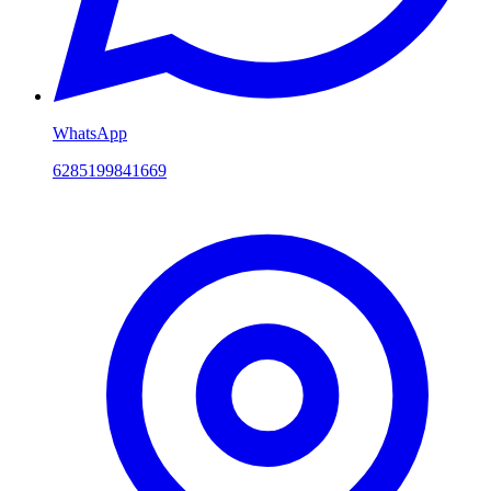
WhatsApp
6285199841669