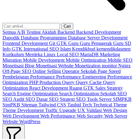
Cari
Semua
A/B Testing
Akidah
Backend
Backend Development
Dapodik
Database Programming
Database Server
Development
Frontend Development
Git
GTK
Guru
Guru Penggerak
Guru SD
Info GTK
International SEO
Islam
Kemdikbud
kemendikdasmen
Kurikulum Merdeka
Linux
Local SEO
MariaDB
Marketing
Migration
Mobile Development
Mobile Optimization
Mobile SEO
Monetisasi Blog
Monetisasi Website
Monetization
monitor
Nginx
Off-Page SEO
Online Selling
Operator Sekolah
Page Speed
Pembelajaran
Performance
Performance Engineering
Performance
Optimization
PHP
Production
Query
Query Cache
Query
Optimization
React Development
Ruang GTK
Sales Strategy
Search Engine Optimization
Search Optimization
Sekolah
SEO
SEO Audit
SEO Dasar
SEO Strategi
SEO Tools
Server
SIMPKB
SimPKB
Sitemap
Tailwind CSS
Tauhid
Tech
Technical
Theme
Theme Development
Traffic
Upgrade
UX
Validasi
Web Design
Web Development
Web Performance
Web Security
Web Server
Website
WordPress