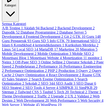
Kategori
Semua Kategori
A/B Testing
1
Akidah
94
Backend
2
Backend Development
2
Dapodik
52
Database Programming
2
Database Server
5
Development
4
Frontend Development
2
Git
2
GTK
10
Guru
148
Guru Penggerak
93
Guru SD
5
Info GTK
79
International SEO
2
Islam
6
Kemdikbud
4
kemendikdasmen
1
Kurikulum Merdeka
2
Linux
54
Local SEO
14
MariaDB
17
Marketing
20
Migration
5
Mobile Development
2
Mobile Optimization
3
Mobile SEO
2
Monetisasi Blog
1
Monetisasi Website
4
Monetization
11
monitor
1
Nginx
3
Off-Page SEO
3
Online Selling
2
Operator Sekolah
2
Page
Speed
2
Pembelajaran
2
Performance
16
Performance Engineering
2
Performance Optimization
2
PHP
2
Production
3
Query
2
Query
Cache
2
Query Optimization
4
React Development
2
Ruang GTK
43
Sales Strategy
2
Search Engine Optimization
3
Search
Optimization
2
Sekolah
2
SEO
344
SEO Audit
3
SEO Dasar
6
SEO Strategi
2
SEO Tools
4
Server
4
SIMPKB
31
SimPKB
29
Sitemap
2
Tailwind CSS
5
Tauhid
5
Tech
20
Technical
2
Theme
1
Theme Development
2
Traffic
2
Upgrade
2
UX
2
Validasi
2
Web
Design
2
Web Development
20
Web Performance
5
Web Security
4
Web Server
3
Website
45
WordPress
19