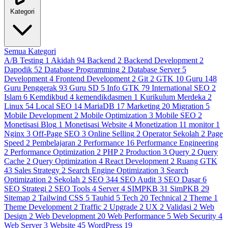
Kategori
Semua Kategori
A/B Testing
1
Akidah
94
Backend
2
Backend Development
2
Dapodik
52
Database Programming
2
Database Server
5
Development
4
Frontend Development
2
Git
2
GTK
10
Guru
148
Guru Penggerak
93
Guru SD
5
Info GTK
79
International SEO
2
Islam
6
Kemdikbud
4
kemendikdasmen
1
Kurikulum Merdeka
2
Linux
54
Local SEO
14
MariaDB
17
Marketing
20
Migration
5
Mobile Development
2
Mobile Optimization
3
Mobile SEO
2
Monetisasi Blog
1
Monetisasi Website
4
Monetization
11
monitor
1
Nginx
3
Off-Page SEO
3
Online Selling
2
Operator Sekolah
2
Page
Speed
2
Pembelajaran
2
Performance
16
Performance Engineering
2
Performance Optimization
2
PHP
2
Production
3
Query
2
Query
Cache
2
Query Optimization
4
React Development
2
Ruang GTK
43
Sales Strategy
2
Search Engine Optimization
3
Search
Optimization
2
Sekolah
2
SEO
344
SEO Audit
3
SEO Dasar
6
SEO Strategi
2
SEO Tools
4
Server
4
SIMPKB
31
SimPKB
29
Sitemap
2
Tailwind CSS
5
Tauhid
5
Tech
20
Technical
2
Theme
1
Theme Development
2
Traffic
2
Upgrade
2
UX
2
Validasi
2
Web
Design
2
Web Development
20
Web Performance
5
Web Security
4
Web Server
3
Website
45
WordPress
19