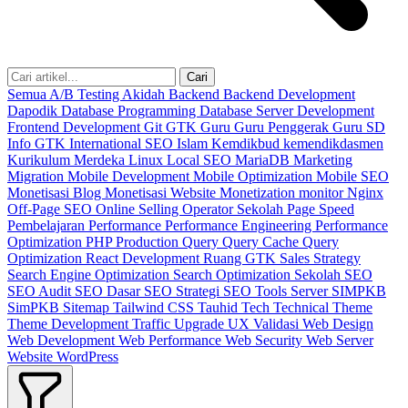
Cari
Semua
A/B Testing
Akidah
Backend
Backend Development
Dapodik
Database Programming
Database Server
Development
Frontend Development
Git
GTK
Guru
Guru Penggerak
Guru SD
Info GTK
International SEO
Islam
Kemdikbud
kemendikdasmen
Kurikulum Merdeka
Linux
Local SEO
MariaDB
Marketing
Migration
Mobile Development
Mobile Optimization
Mobile SEO
Monetisasi Blog
Monetisasi Website
Monetization
monitor
Nginx
Off-Page SEO
Online Selling
Operator Sekolah
Page Speed
Pembelajaran
Performance
Performance Engineering
Performance
Optimization
PHP
Production
Query
Query Cache
Query
Optimization
React Development
Ruang GTK
Sales Strategy
Search Engine Optimization
Search Optimization
Sekolah
SEO
SEO Audit
SEO Dasar
SEO Strategi
SEO Tools
Server
SIMPKB
SimPKB
Sitemap
Tailwind CSS
Tauhid
Tech
Technical
Theme
Theme Development
Traffic
Upgrade
UX
Validasi
Web Design
Web Development
Web Performance
Web Security
Web Server
Website
WordPress