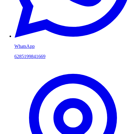
WhatsApp
6285199841669