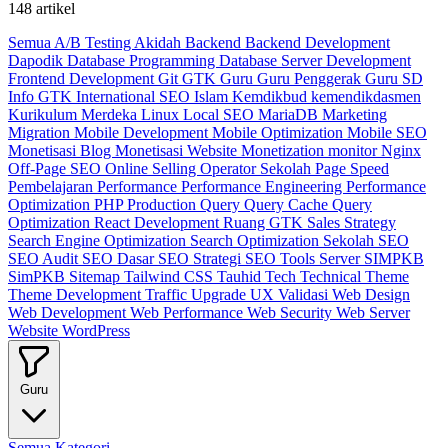
148 artikel
Semua
A/B Testing
Akidah
Backend
Backend Development
Dapodik
Database Programming
Database Server
Development
Frontend Development
Git
GTK
Guru
Guru Penggerak
Guru SD
Info GTK
International SEO
Islam
Kemdikbud
kemendikdasmen
Kurikulum Merdeka
Linux
Local SEO
MariaDB
Marketing
Migration
Mobile Development
Mobile Optimization
Mobile SEO
Monetisasi Blog
Monetisasi Website
Monetization
monitor
Nginx
Off-Page SEO
Online Selling
Operator Sekolah
Page Speed
Pembelajaran
Performance
Performance Engineering
Performance
Optimization
PHP
Production
Query
Query Cache
Query
Optimization
React Development
Ruang GTK
Sales Strategy
Search Engine Optimization
Search Optimization
Sekolah
SEO
SEO Audit
SEO Dasar
SEO Strategi
SEO Tools
Server
SIMPKB
SimPKB
Sitemap
Tailwind CSS
Tauhid
Tech
Technical
Theme
Theme Development
Traffic
Upgrade
UX
Validasi
Web Design
Web Development
Web Performance
Web Security
Web Server
Website
WordPress
Guru
Semua Kategori