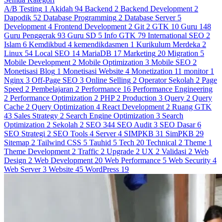
A/B Testing
1
Akidah
94
Backend
2
Backend Development
2
Dapodik
52
Database Programming
2
Database Server
5
Development
4
Frontend Development
2
Git
2
GTK
10
Guru
148
Guru Penggerak
93
Guru SD
5
Info GTK
79
International SEO
2
Islam
6
Kemdikbud
4
kemendikdasmen
1
Kurikulum Merdeka
2
Linux
54
Local SEO
14
MariaDB
17
Marketing
20
Migration
5
Mobile Development
2
Mobile Optimization
3
Mobile SEO
2
Monetisasi Blog
1
Monetisasi Website
4
Monetization
11
monitor
1
Nginx
3
Off-Page SEO
3
Online Selling
2
Operator Sekolah
2
Page
Speed
2
Pembelajaran
2
Performance
16
Performance Engineering
2
Performance Optimization
2
PHP
2
Production
3
Query
2
Query
Cache
2
Query Optimization
4
React Development
2
Ruang GTK
43
Sales Strategy
2
Search Engine Optimization
3
Search
Optimization
2
Sekolah
2
SEO
344
SEO Audit
3
SEO Dasar
6
SEO Strategi
2
SEO Tools
4
Server
4
SIMPKB
31
SimPKB
29
Sitemap
2
Tailwind CSS
5
Tauhid
5
Tech
20
Technical
2
Theme
1
Theme Development
2
Traffic
2
Upgrade
2
UX
2
Validasi
2
Web
Design
2
Web Development
20
Web Performance
5
Web Security
4
Web Server
3
Website
45
WordPress
19