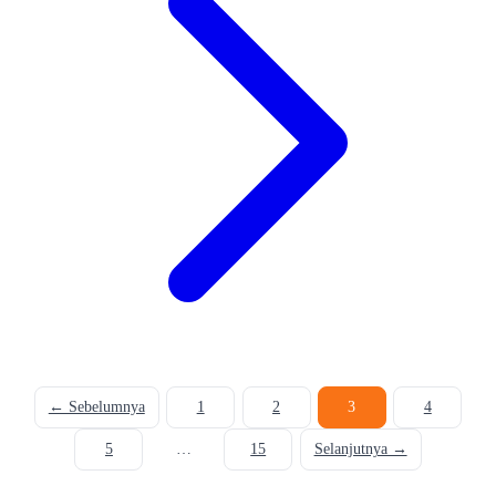
Paginasi
← Sebelumnya
1
2
3
4
pos
5
…
15
Selanjutnya →