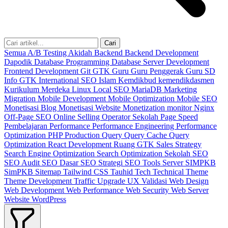
Cari
Semua
A/B Testing
Akidah
Backend
Backend Development
Dapodik
Database Programming
Database Server
Development
Frontend Development
Git
GTK
Guru
Guru Penggerak
Guru SD
Info GTK
International SEO
Islam
Kemdikbud
kemendikdasmen
Kurikulum Merdeka
Linux
Local SEO
MariaDB
Marketing
Migration
Mobile Development
Mobile Optimization
Mobile SEO
Monetisasi Blog
Monetisasi Website
Monetization
monitor
Nginx
Off-Page SEO
Online Selling
Operator Sekolah
Page Speed
Pembelajaran
Performance
Performance Engineering
Performance
Optimization
PHP
Production
Query
Query Cache
Query
Optimization
React Development
Ruang GTK
Sales Strategy
Search Engine Optimization
Search Optimization
Sekolah
SEO
SEO Audit
SEO Dasar
SEO Strategi
SEO Tools
Server
SIMPKB
SimPKB
Sitemap
Tailwind CSS
Tauhid
Tech
Technical
Theme
Theme Development
Traffic
Upgrade
UX
Validasi
Web Design
Web Development
Web Performance
Web Security
Web Server
Website
WordPress