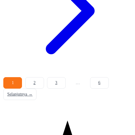
1
2
3
…
6
Selanjutnya →