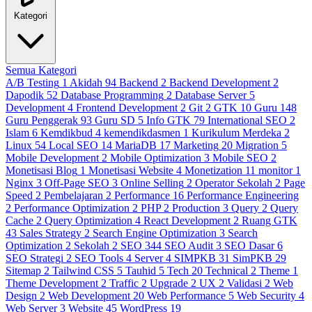
Kategori
Semua Kategori
A/B Testing
1
Akidah
94
Backend
2
Backend Development
2
Dapodik
52
Database Programming
2
Database Server
5
Development
4
Frontend Development
2
Git
2
GTK
10
Guru
148
Guru Penggerak
93
Guru SD
5
Info GTK
79
International SEO
2
Islam
6
Kemdikbud
4
kemendikdasmen
1
Kurikulum Merdeka
2
Linux
54
Local SEO
14
MariaDB
17
Marketing
20
Migration
5
Mobile Development
2
Mobile Optimization
3
Mobile SEO
2
Monetisasi Blog
1
Monetisasi Website
4
Monetization
11
monitor
1
Nginx
3
Off-Page SEO
3
Online Selling
2
Operator Sekolah
2
Page
Speed
2
Pembelajaran
2
Performance
16
Performance Engineering
2
Performance Optimization
2
PHP
2
Production
3
Query
2
Query
Cache
2
Query Optimization
4
React Development
2
Ruang GTK
43
Sales Strategy
2
Search Engine Optimization
3
Search
Optimization
2
Sekolah
2
SEO
344
SEO Audit
3
SEO Dasar
6
SEO Strategi
2
SEO Tools
4
Server
4
SIMPKB
31
SimPKB
29
Sitemap
2
Tailwind CSS
5
Tauhid
5
Tech
20
Technical
2
Theme
1
Theme Development
2
Traffic
2
Upgrade
2
UX
2
Validasi
2
Web
Design
2
Web Development
20
Web Performance
5
Web Security
4
Web Server
3
Website
45
WordPress
19