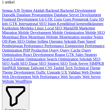
1 artikel
Semua
A/B Testing
Akidah
Backend
Backend Development
Dapodik
Database Programming
Database Server
Development
Frontend Development
Git
GTK
Guru
Guru Penggerak
Guru SD
Info GTK
International SEO
Islam
Kemdikbud
kemendikdasmen
Kurikulum Merdeka
Linux
Local SEO
MariaDB
Marketing
Migration
Mobile Development
Mobile Optimization
Mobile SEO
Monetisasi Blog
Monetisasi Website
Monetization
monitor
Nginx
Off-Page SEO
Online Selling
Operator Sekolah
Page Speed
Pembelajaran
Performance
Performance Engineering
Performance
Optimization
PHP
Production
Query
Query Cache
Query
Optimization
React Development
Ruang GTK
Sales Strategy
Search Engine Optimization
Search Optimization
Sekolah
SEO
SEO Audit
SEO Dasar
SEO Strategi
SEO Tools
Server
SIMPKB
SimPKB
Sitemap
Tailwind CSS
Tauhid
Tech
Technical
Theme
Theme Development
Traffic
Upgrade
UX
Validasi
Web Design
Web Development
Web Performance
Web Security
Web Server
Website
WordPress