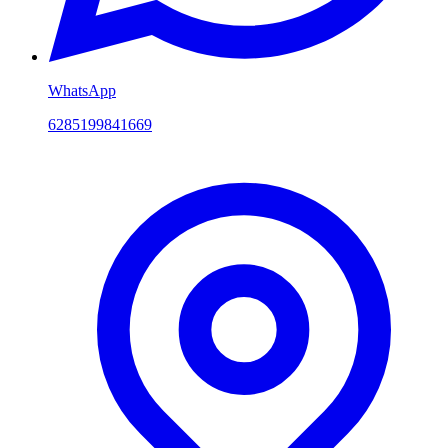
WhatsApp
6285199841669