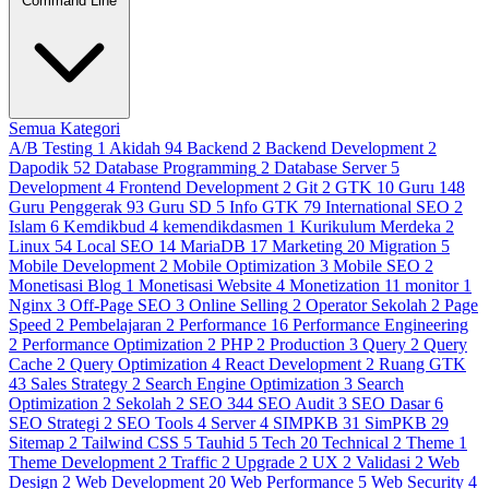
Command Line
Semua Kategori
A/B Testing
1
Akidah
94
Backend
2
Backend Development
2
Dapodik
52
Database Programming
2
Database Server
5
Development
4
Frontend Development
2
Git
2
GTK
10
Guru
148
Guru Penggerak
93
Guru SD
5
Info GTK
79
International SEO
2
Islam
6
Kemdikbud
4
kemendikdasmen
1
Kurikulum Merdeka
2
Linux
54
Local SEO
14
MariaDB
17
Marketing
20
Migration
5
Mobile Development
2
Mobile Optimization
3
Mobile SEO
2
Monetisasi Blog
1
Monetisasi Website
4
Monetization
11
monitor
1
Nginx
3
Off-Page SEO
3
Online Selling
2
Operator Sekolah
2
Page
Speed
2
Pembelajaran
2
Performance
16
Performance Engineering
2
Performance Optimization
2
PHP
2
Production
3
Query
2
Query
Cache
2
Query Optimization
4
React Development
2
Ruang GTK
43
Sales Strategy
2
Search Engine Optimization
3
Search
Optimization
2
Sekolah
2
SEO
344
SEO Audit
3
SEO Dasar
6
SEO Strategi
2
SEO Tools
4
Server
4
SIMPKB
31
SimPKB
29
Sitemap
2
Tailwind CSS
5
Tauhid
5
Tech
20
Technical
2
Theme
1
Theme Development
2
Traffic
2
Upgrade
2
UX
2
Validasi
2
Web
Design
2
Web Development
20
Web Performance
5
Web Security
4