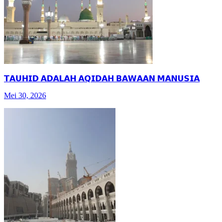
𝗧𝗔𝗨𝗛𝗜𝗗 𝗔𝗗𝗔𝗟𝗔𝗛 𝗔𝗤𝗜𝗗𝗔𝗛 𝗕𝗔𝗪𝗔𝗔𝗡 𝗠𝗔𝗡𝗨𝗦𝗜𝗔
Mei 30, 2026