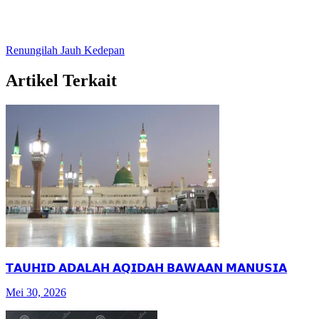
Renungilah Jauh Kedepan
Artikel Terkait
𝗧𝗔𝗨𝗛𝗜𝗗 𝗔𝗗𝗔𝗟𝗔𝗛 𝗔𝗤𝗜𝗗𝗔𝗛 𝗕𝗔𝗪𝗔𝗔𝗡 𝗠𝗔𝗡𝗨𝗦𝗜𝗔
Mei 30, 2026