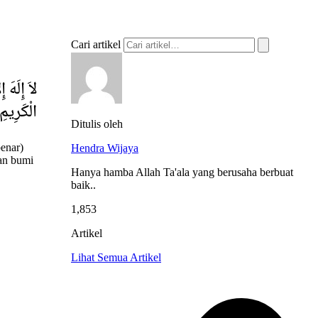
Cari artikel
لاَ إِلَهَ 
الْكَرِيمِ
Ditulis oleh
enar)
Hendra Wijaya
dan bumi
Hanya hamba Allah Ta'ala yang berusaha berbuat
baik..
1,853
Artikel
Lihat Semua Artikel