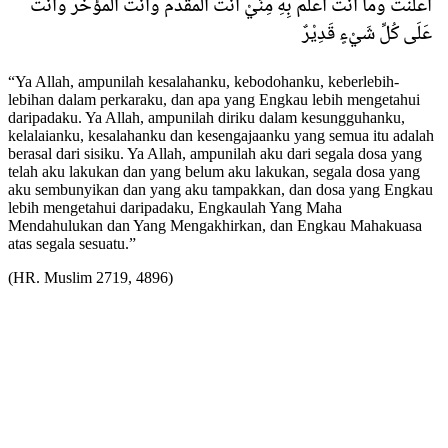
أَعْلَنْتُ وَمَا أَنْتَ أَعْلَمُ بِهِ مِنِّيْ أَنْتَ الْمُقَدِّمُ وَأَنْتَ الْمُؤَخِّرُ وَأَنْتَ
عَلَى كُلِّ شَيْءٍ قَدِيْرٌ
“Ya Allah, ampunilah kesalahanku, kebodohanku, keberlebih-
lebihan dalam perkaraku, dan apa yang Engkau lebih mengetahui
daripadaku. Ya Allah, ampunilah diriku dalam kesungguhanku,
kelalaianku, kesalahanku dan kesengajaanku yang semua itu adalah
berasal dari sisiku. Ya Allah, ampunilah aku dari segala dosa yang
telah aku lakukan dan yang belum aku lakukan, segala dosa yang
aku sembunyikan dan yang aku tampakkan, dan dosa yang Engkau
lebih mengetahui daripadaku, Engkaulah Yang Maha
Mendahulukan dan Yang Mengakhirkan, dan Engkau Mahakuasa
atas segala sesuatu.”
(HR. Muslim 2719, 4896)