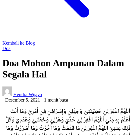
Kembali ke Blog
Doa
Doa Mohon Ampunan Dalam
Segala Hal
Hendra Wijaya
·
Desember 5, 2021
·
1 menit baca
اَللّهُمَّ اغْفِرْ لِيْ خَطِيْئَتِيْ وَجَهْلِيْ وَإِسْرَافِيْ فِيْ أَمْرِيْ وَمَا أَنْتَ
أَعْلَمُ بِهِ مِنِّيْ اَللّهُمَّ اغْفِرْ لِيْ جَدِّيْ وَهَزْلِيْ وَخَطَئِيْ وَعَمْدِيْ وَكُلُّ
ذَلِكَ عِنْدِيْ اَللّهُمَّ اغْفِرْ لِيْ مَا قَدَّمْتُ وَمَا أَخَّرْتُ وَمَا أَسْرَرْتُ وَمَا