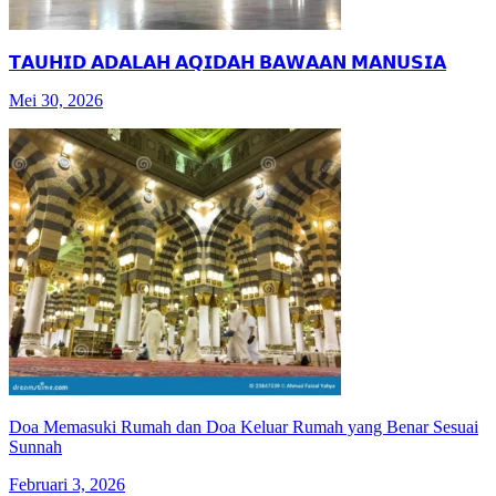
𝗧𝗔𝗨𝗛𝗜𝗗 𝗔𝗗𝗔𝗟𝗔𝗛 𝗔𝗤𝗜𝗗𝗔𝗛 𝗕𝗔𝗪𝗔𝗔𝗡 𝗠𝗔𝗡𝗨𝗦𝗜𝗔
Mei 30, 2026
Doa Memasuki Rumah dan Doa Keluar Rumah yang Benar Sesuai
Sunnah
Februari 3, 2026