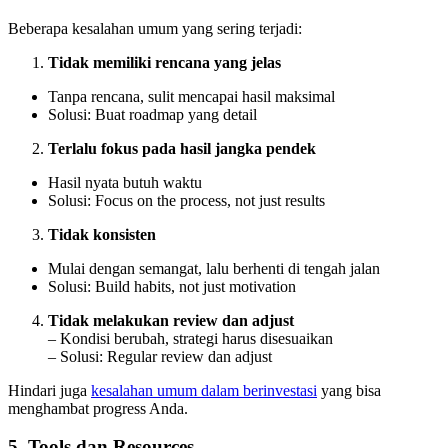
Beberapa kesalahan umum yang sering terjadi:
Tidak memiliki rencana yang jelas
Tanpa rencana, sulit mencapai hasil maksimal
Solusi: Buat roadmap yang detail
Terlalu fokus pada hasil jangka pendek
Hasil nyata butuh waktu
Solusi: Focus on the process, not just results
Tidak konsisten
Mulai dengan semangat, lalu berhenti di tengah jalan
Solusi: Build habits, not just motivation
Tidak melakukan review dan adjust
– Kondisi berubah, strategi harus disesuaikan
– Solusi: Regular review dan adjust
Hindari juga
kesalahan umum dalam berinvestasi
yang bisa
menghambat progress Anda.
5. Tools dan Resources