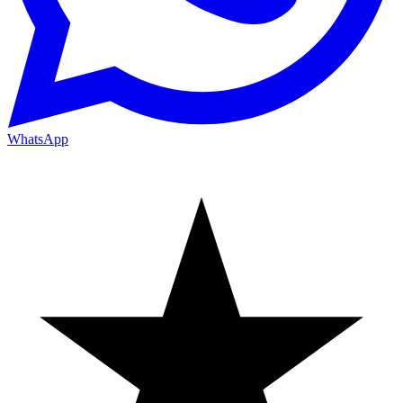
WhatsApp