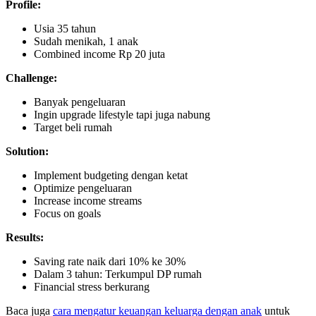
Profile:
Usia 35 tahun
Sudah menikah, 1 anak
Combined income Rp 20 juta
Challenge:
Banyak pengeluaran
Ingin upgrade lifestyle tapi juga nabung
Target beli rumah
Solution:
Implement budgeting dengan ketat
Optimize pengeluaran
Increase income streams
Focus on goals
Results:
Saving rate naik dari 10% ke 30%
Dalam 3 tahun: Terkumpul DP rumah
Financial stress berkurang
Baca juga
cara mengatur keuangan keluarga dengan anak
untuk