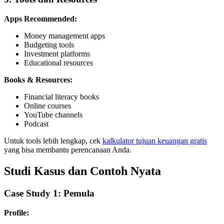
Apps Recommended:
Money management apps
Budgeting tools
Investment platforms
Educational resources
Books & Resources:
Financial literacy books
Online courses
YouTube channels
Podcast
Untuk tools lebih lengkap, cek
kalkulator tujuan keuangan gratis
yang bisa membantu perencanaan Anda.
Studi Kasus dan Contoh Nyata
Case Study 1: Pemula
Profile: