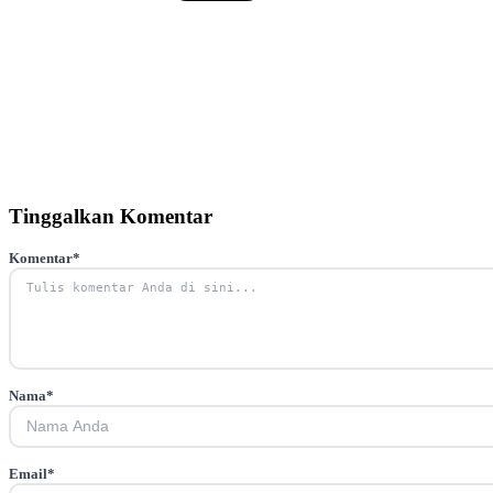
Tinggalkan Komentar
Komentar
*
Nama
*
Email
*