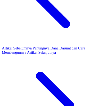
Artikel Sebelumnya
Pentingnya Dana Darurat dan Cara
Membangunnya
Artikel Selanjutnya