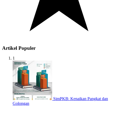
Artikel Populer
1
SimPKB: Kenaikan Pangkat dan
Golongan