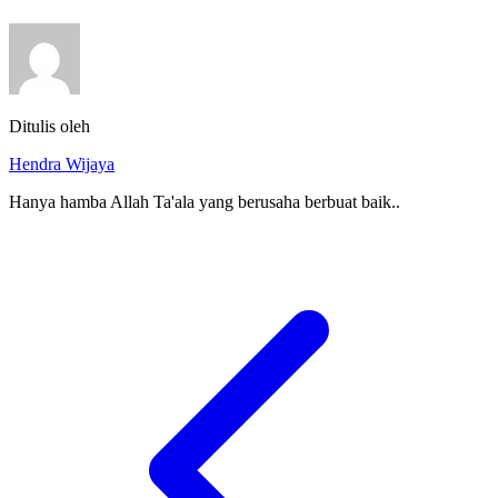
Ditulis oleh
Hendra Wijaya
Hanya hamba Allah Ta'ala yang berusaha berbuat baik..