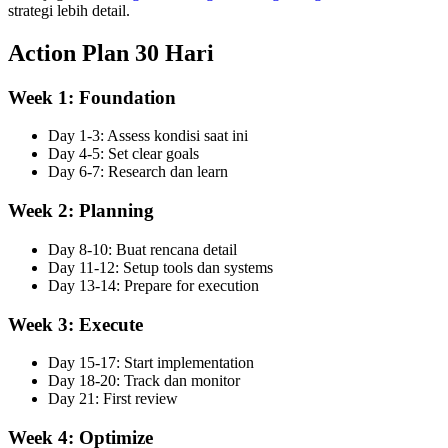
strategi lebih detail.
Action Plan 30 Hari
Week 1: Foundation
Day 1-3: Assess kondisi saat ini
Day 4-5: Set clear goals
Day 6-7: Research dan learn
Week 2: Planning
Day 8-10: Buat rencana detail
Day 11-12: Setup tools dan systems
Day 13-14: Prepare for execution
Week 3: Execute
Day 15-17: Start implementation
Day 18-20: Track dan monitor
Day 21: First review
Week 4: Optimize