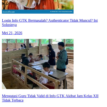
Login Info GTK Bermasalah? Authenticator Tidak Muncul? Ini
Solusinya
Mei 21, 2026
Mengatasi Guru Tidak Valid di Info GTK Akibat Jam Kelas XII
Tidak Terbaca