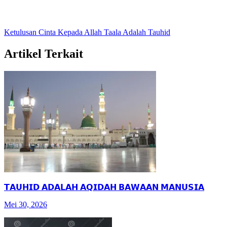
Ketulusan Cinta Kepada Allah Taala Adalah Tauhid
Artikel Terkait
𝗧𝗔𝗨𝗛𝗜𝗗 𝗔𝗗𝗔𝗟𝗔𝗛 𝗔𝗤𝗜𝗗𝗔𝗛 𝗕𝗔𝗪𝗔𝗔𝗡 𝗠𝗔𝗡𝗨𝗦𝗜𝗔
Mei 30, 2026