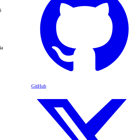
i
ia
GitHub