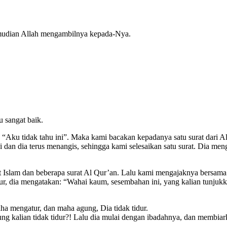
emudian Allah mengambilnya kepada-Nya.
u sangat baik.
Aku tidak tahu ini”. Maka kami bacakan kepadanya satu surat dari A
an dia terus menangis, sehingga kami selesaikan satu surat. Dia men
t Islam dan beberapa surat Al Qur’an. Lalu kami mengajaknya bersam
ur, dia mengatakan: “Wahai kaum, sesembahan ini, yang kalian tunjuk
a mengatur, dan maha agung, Dia tidak tidur.
ung kalian tidak tidur?! Lalu dia mulai dengan ibadahnya, dan membia