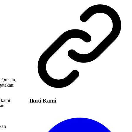
l Qur’an,
gatakan:
Ikuti Kami
a kami
kan
rkan