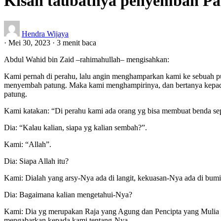
Kisah taubatnya penyembah Pa
Hendra Wijaya
·
Mei 30, 2023
·
3 menit baca
Abdul Wahid bin Zaid –rahimahullah– mengisahkan:
Kami pernah di perahu, lalu angin menghamparkan kami ke sebuah pula
menyembah patung. Maka kami menghampirinya, dan bertanya kepad
patung.
Kami katakan: “Di perahu kami ada orang yg bisa membuat benda sepe
Dia: “Kalau kalian, siapa yg kalian sembah?”.
Kami: “Allah”.
Dia: Siapa Allah itu?
Kami: Dialah yang arsy-Nya ada di langit, kekuasan-Nya ada di bum
Dia: Bagaimana kalian mengetahui-Nya?
Kami: Dia yg merupakan Raja yang Agung dan Pencipta yang Mulia in
mengabarkan kepada kami tentang-Nya.