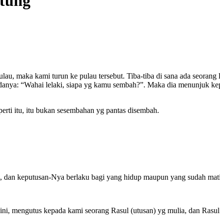
tung
u, maka kami turun ke pulau tersebut. Tiba-tiba di sana ada seorang l
anya: “Wahai lelaki, siapa yg kamu sembah?”. Maka dia menunjuk ke
rti itu, itu bukan sesembahan yg pantas disembah.
i, dan keputusan-Nya berlaku bagi yang hidup maupun yang sudah mati
i, mengutus kepada kami seorang Rasul (utusan) yg mulia, dan Rasul 