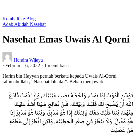
Kembali ke Blog
Adab
Akidah
Nasehat
Nasehat Emas Uwais Al Qorni
Hendra Wijaya
·
Februari 16, 2022
·
1 menit baca
Harim bin Hayyan pernah berkata kepada Uwais Al-Qorni
rahimahullah , “Nasehatilah aku”. Beliau menjawab :
تَوَسَّدِ الْمَوْتَ إِذَا نِمْتَ، وَاجْعَلْهُ نَصْبَ عَيْنَيْكَ، وَإِذَا قُمْتَ فَادْعُ
اللّٰهَ أَنْ يُصْلِحَ لَكَ قَلْبَكَ وَنِيَّتَكَ، فَلَنْ تُعَالِجَ شَيْئَا أَشَدُّ عَلَيْكَ
مِنْهُمَا، بَيْنَا قَلْبُكَ مَعَكَ وَنِيَّتُكَ إِذَا هُوَ مُدْبِرٌ، وَبَيْنَا هُوَ مُدْبِرٌ إِذَا
ه‍ُوَ مُقْبِلٌ، وَلَا تَنْظُرْ فِيْ صِغَرِ الْخَطِيْئَةِ، وَلَكِنِ انْْظُرْ إِلَى عَظَمَةِ
مَنْ عَصَيْتَ