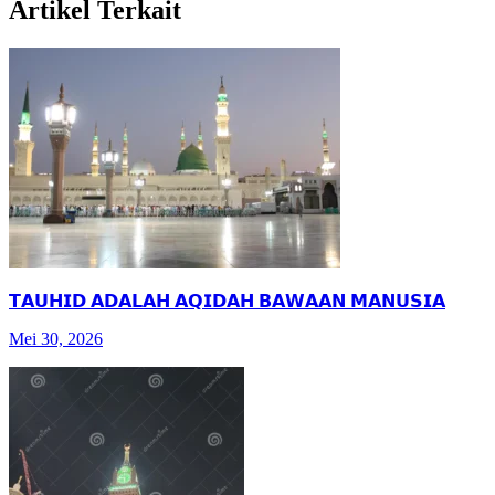
Artikel Terkait
𝗧𝗔𝗨𝗛𝗜𝗗 𝗔𝗗𝗔𝗟𝗔𝗛 𝗔𝗤𝗜𝗗𝗔𝗛 𝗕𝗔𝗪𝗔𝗔𝗡 𝗠𝗔𝗡𝗨𝗦𝗜𝗔
Mei 30, 2026