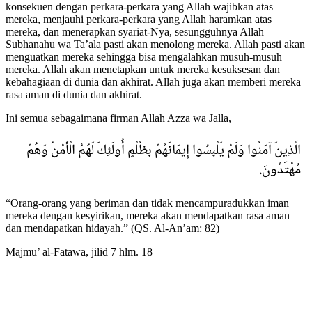
konsekuen dengan perkara-perkara yang Allah wajibkan atas
mereka, menjauhi perkara-perkara yang Allah haramkan atas
mereka, dan menerapkan syariat-Nya, sesungguhnya Allah
Subhanahu wa Ta’ala pasti akan menolong mereka. Allah pasti akan
menguatkan mereka sehingga bisa mengalahkan musuh-musuh
mereka. Allah akan menetapkan untuk mereka kesuksesan dan
kebahagiaan di dunia dan akhirat. Allah juga akan memberi mereka
rasa aman di dunia dan akhirat.
Ini semua sebagaimana firman Allah Azza wa Jalla,
ﺍﻟَّﺬِﻳﻦَ ﺁﻣَﻨُﻮﺍ ﻭَﻟَﻢْ ﻳَﻠْﺒِﺴُﻮﺍ ﺇِﻳﻤَﺎﻧَﻬُﻢْ ﺑِﻈُﻠْﻢٍ ﺃُﻭﻟَﺌِﻚَ ﻟَﻬُﻢُ ﺍﻟْﺄَﻣْﻦُ ﻭَﻫُﻢْ
ﻣُﻬْﺘَﺪُﻭﻥَ.
“Orang-orang yang beriman dan tidak mencampuradukkan iman
mereka dengan kesyirikan, mereka akan mendapatkan rasa aman
dan mendapatkan hidayah.” (QS. Al-An’am: 82)
Majmu’ al-Fatawa, jilid 7 hlm. 18