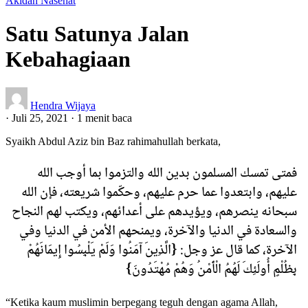
Akidah
Nasehat
Satu Satunya Jalan
Kebahagiaan
Hendra Wijaya
·
Juli 25, 2021
·
1 menit baca
Syaikh Abdul Aziz bin Baz rahimahullah berkata,
ﻓﻤﺘﻰ ﺗﻤﺴﻚ ﺍﻟﻤﺴﻠﻤﻮﻥ ﺑﺪﻳﻦ ﺍﻟﻠﻪ ﻭﺍﻟﺘﺰﻣﻮﺍ ﺑﻤﺎ ﺃﻭﺟﺐ ﺍﻟﻠﻪ
ﻋﻠﻴﻬﻢ، ﻭﺍﺑﺘﻌﺪﻭﺍ ﻋﻤﺎ ﺣﺮﻡ ﻋﻠﻴﻬﻢ، ﻭﺣﻜّﻤﻮﺍ ﺷﺮﻳﻌﺘﻪ، ﻓﺈﻥ ﺍﻟﻠﻪ
ﺳﺒﺤﺎﻧﻪ ﻳﻨﺼﺮﻫﻢ، ﻭﻳﺆﻳﺪﻫﻢ ﻋﻠﻰ ﺃﻋﺪﺍﺋﻬﻢ، ﻭﻳﻜﺘﺐ ﻟﻬﻢ ﺍﻟﻨﺠﺎﺡ
ﻭﺍﻟﺴﻌﺎﺩﺓ ﻓﻲ ﺍﻟﺪﻧﻴﺎ ﻭﺍﻵﺧﺮﺓ، ﻭﻳﻤﻨﺤﻬﻢ ﺍﻷﻣﻦ ﻓﻲ ﺍﻟﺪﻧﻴﺎ ﻭﻓﻲ
ﺍﻵﺧﺮﺓ، ﻛﻤﺎ ﻗﺎﻝ ﻋﺰ ﻭﺟﻞ: {ﺍﻟَّﺬِﻳﻦَ ﺁﻣَﻨُﻮﺍ ﻭَﻟَﻢْ ﻳَﻠْﺒِﺴُﻮﺍ ﺇِﻳﻤَﺎﻧَﻬُﻢْ
ﺑِﻈُﻠْﻢٍ ﺃُﻭﻟَﺌِﻚَ ﻟَﻬُﻢُ ﺍﻟْﺄَﻣْﻦُ ﻭَﻫُﻢْ ﻣُﻬْﺘَﺪُﻭﻥَ}
“Ketika kaum muslimin berpegang teguh dengan agama Allah,