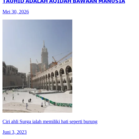
𝗧𝗔𝗨𝗛𝗜𝗗 𝗔𝗗𝗔𝗟𝗔𝗛 𝗔𝗤𝗜𝗗𝗔𝗛 𝗕𝗔𝗪𝗔𝗔𝗡 𝗠𝗔𝗡𝗨𝗦𝗜𝗔
Mei 30, 2026
Ciri ahli Surga ialah memiliki hati seperti burung
Juni 3, 2023