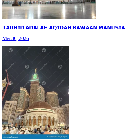
𝗧𝗔𝗨𝗛𝗜𝗗 𝗔𝗗𝗔𝗟𝗔𝗛 𝗔𝗤𝗜𝗗𝗔𝗛 𝗕𝗔𝗪𝗔𝗔𝗡 𝗠𝗔𝗡𝗨𝗦𝗜𝗔
Mei 30, 2026