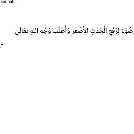
i sunnah.
َضُوْءً لِرَفْعِ الْحَدَثِ الأَصْغَرِ وَأَطْلُبَ وَجْهَ اللهِ تَعَالَى
.”