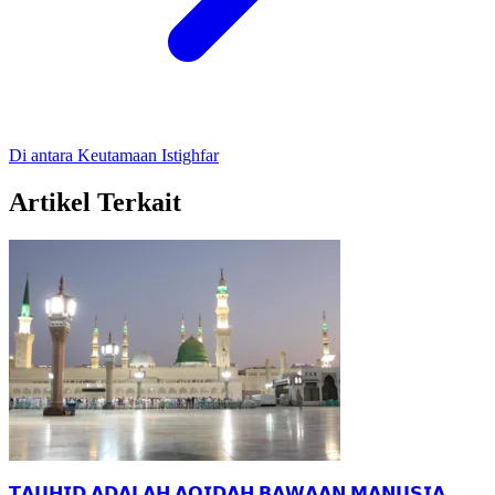
Di antara Keutamaan Istighfar
Artikel Terkait
𝗧𝗔𝗨𝗛𝗜𝗗 𝗔𝗗𝗔𝗟𝗔𝗛 𝗔𝗤𝗜𝗗𝗔𝗛 𝗕𝗔𝗪𝗔𝗔𝗡 𝗠𝗔𝗡𝗨𝗦𝗜𝗔