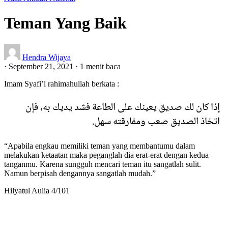
Teman Yang Baik
Hendra Wijaya
·
September 21, 2021
·
1 menit baca
Imam Syafi’i rahimahullah berkata :
إذا كان لك صديق يعينك على الطاعة فشد يديك به، فإن
اتخاذ الصديق صعب ومفارقته سهل.
“Apabila engkau memiliki teman yang membantumu dalam
melakukan ketaatan maka peganglah dia erat-erat dengan kedua
tanganmu. Karena sungguh mencari teman itu sangatlah sulit.
Namun berpisah dengannya sangatlah mudah.”
Hilyatul Aulia 4/101