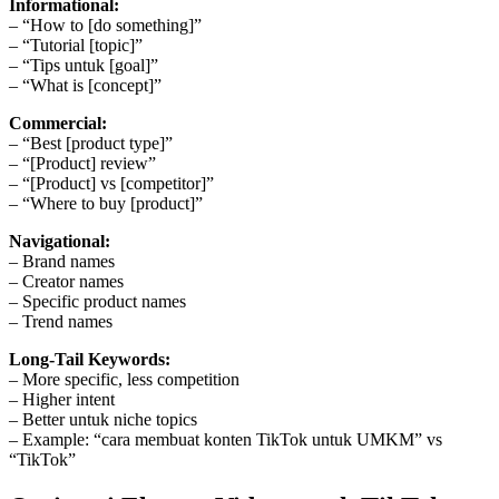
Informational:
– “How to [do something]”
– “Tutorial [topic]”
– “Tips untuk [goal]”
– “What is [concept]”
Commercial:
– “Best [product type]”
– “[Product] review”
– “[Product] vs [competitor]”
– “Where to buy [product]”
Navigational:
– Brand names
– Creator names
– Specific product names
– Trend names
Long-Tail Keywords:
– More specific, less competition
– Higher intent
– Better untuk niche topics
– Example: “cara membuat konten TikTok untuk UMKM” vs
“TikTok”