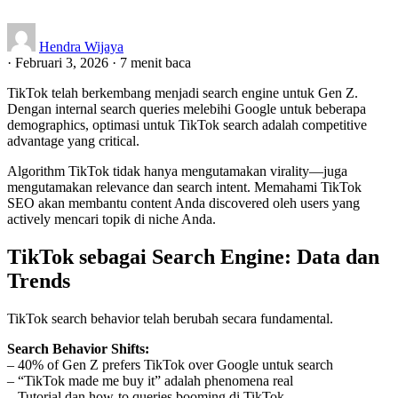
Hendra Wijaya
·
Februari 3, 2026
·
7 menit baca
TikTok telah berkembang menjadi search engine untuk Gen Z.
Dengan internal search queries melebihi Google untuk beberapa
demographics, optimasi untuk TikTok search adalah competitive
advantage yang critical.
Algorithm TikTok tidak hanya mengutamakan virality—juga
mengutamakan relevance dan search intent. Memahami TikTok
SEO akan membantu content Anda discovered oleh users yang
actively mencari topik di niche Anda.
TikTok sebagai Search Engine: Data dan
Trends
TikTok search behavior telah berubah secara fundamental.
Search Behavior Shifts:
– 40% of Gen Z prefers TikTok over Google untuk search
– “TikTok made me buy it” adalah phenomena real
– Tutorial dan how-to queries booming di TikTok