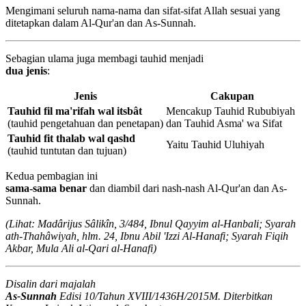
Mengimani seluruh nama-nama dan sifat-sifat Allah sesuai yang
ditetapkan dalam Al-Qur'an dan As-Sunnah.
Sebagian ulama juga membagi tauhid menjadi
dua jenis
:
Jenis
Cakupan
Tauhid fil ma'rifah wal itsbât
Mencakup Tauhid Rububiyah
(tauhid pengetahuan dan penetapan)
dan Tauhid Asma' wa Sifat
Tauhid fit thalab wal qashd
Yaitu Tauhid Uluhiyah
(tauhid tuntutan dan tujuan)
Kedua pembagian ini
sama-sama benar
dan diambil dari nash-nash Al-Qur'an dan As-
Sunnah.
(Lihat: Madârijus Sâlikîn, 3/484, Ibnul Qayyim al-Hanbali; Syarah
ath-Thahâwiyah, hlm. 24, Ibnu Abil 'Izzi Al-Hanafi; Syarah Fiqih
Akbar, Mula Ali al-Qari al-Hanafi)
Disalin dari majalah
As-Sunnah
Edisi 10/Tahun XVIII/1436H/2015M. Diterbitkan