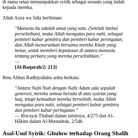
di mana setan menampakkan syirik sebagai sesuatu yang indah
kepada mereka.
Allah Azza wa Jalla berfirman:
"Manusia itu adalah umat yang satu. (Setelah timbul
perselisihan), maka Allah mengutus para nabi, sebagai
pemberi kabar gembira dan pemberi kabar peringatan,
dan Allah menurunkan bersama mereka Kitab yang
benar, untuk memberi keputusan di antara manusia
tentang perkara yang mereka perselisihkan."
—
[Al-Baqarah/2: 213]
Ibnu Abbas Radhiyallahu anhu berkata:
"Antara Nabi Nuh dengan Nabi Adam ada sepuluh
generasi, mereka semua berada di atas syariat yang
haq, tetapi kemudian mereka berselisih, maka Allah
mengutus para nabi, sebagai pemberi kabar gembira
dan pemberi kabar peringatan."
— Riwayat Thabari dalam tafsirnya, 4/275 dan Al-
Hâkim dalam Al-Mustadrak, 2/546
Asal-Usul Syirik: Ghuluw terhadap Orang Shalih