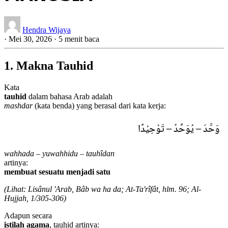
Hendra Wijaya
·
Mei 30, 2026
·
5 menit baca
1. Makna Tauhid
Kata
tauhid
dalam bahasa Arab adalah
mashdar
(kata benda) yang berasal dari kata kerja:
وَحَّدَ – يُوَحِّدُ – تَوْحِيْدًا
wahhada – yuwahhidu – tauhîdan
artinya:
membuat sesuatu menjadi satu
(Lihat: Lisânul 'Arab, Bâb wa ha da; At-Ta'rîfât, hlm. 96; Al-
Hujjah, 1/305-306)
Adapun secara
istilah agama
, tauhid artinya: