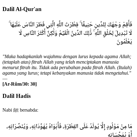
Dalil Al-Qur'an
فَأَقِمْ وَجْهَكَ لِلدِّينِ حَنِيفًا ۚ فِطْرَتَ اللَّهِ الَّتِي فَطَرَ النَّاسَ عَلَيْهَا ۚ
لَا تَبْدِيلَ لِخَلْقِ اللَّهِ ۚ ذَٰلِكَ الدِّينُ الْقَيِّمُ وَلَٰكِنَّ أَكْثَرَ النَّاسِ لَا
يَعْلَمُونَ
"Maka hadapkanlah wajahmu dengan lurus kepada agama Allah;
(tetaplah atas) fitrah Allah yang telah menciptakan manusia
menurut fitrah itu. Tidak ada perubahan pada fitrah Allah. (Itulah)
agama yang lurus; tetapi kebanyakan manusia tidak mengetahui."
—
[Ar-Rûm/30: 30]
Dalil Hadis
Nabi ﷺ bersabda:
مَا مِنْ مَوْلُودٍ إِلَّا يُولَدُ عَلَى الفِطْرَةِ، فَأَبَوَاهُ يُهَوِّدَانِهِ، وَيُنَصِّرَانِهِ،
أَوْ يُمَجِّسَانِهِ