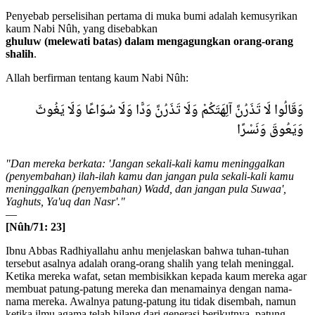
Penyebab perselisihan pertama di muka bumi adalah kemusyrikan
kaum Nabi Nûh, yang disebabkan
ghuluw (melewati batas) dalam mengagungkan orang-orang
shalih
.
Allah berfirman tentang kaum Nabi Nûh:
وَقَالُوا لَا تَذَرُنَّ آلِهَتَكُمْ وَلَا تَذَرُنَّ وَدًّا وَلَا سُوَاعًا وَلَا يَغُوثَ
وَيَعُوقَ وَنَسْرًا
"Dan mereka berkata: 'Jangan sekali-kali kamu meninggalkan
(penyembahan) ilah-ilah kamu dan jangan pula sekali-kali kamu
meninggalkan (penyembahan) Wadd, dan jangan pula Suwaa',
Yaghuts, Ya'uq dan Nasr'."
—
[Nûh/71: 23]
Ibnu Abbas Radhiyallahu anhu menjelaskan bahwa tuhan-tuhan
tersebut asalnya adalah orang-orang shalih yang telah meninggal.
Ketika mereka wafat, setan membisikkan kepada kaum mereka agar
membuat patung-patung mereka dan menamainya dengan nama-
nama mereka. Awalnya patung-patung itu tidak disembah, namun
ketika ilmu agama telah hilang dari generasi berikutnya, patung-