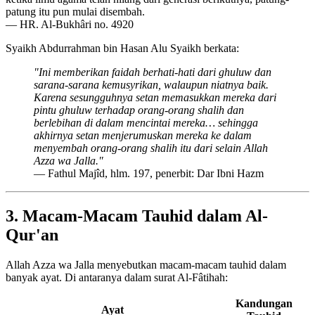
patung itu pun mulai disembah.
— HR. Al-Bukhâri no. 4920
Syaikh Abdurrahman bin Hasan Alu Syaikh berkata:
"Ini memberikan faidah berhati-hati dari ghuluw dan
sarana-sarana kemusyrikan, walaupun niatnya baik.
Karena sesungguhnya setan memasukkan mereka dari
pintu ghuluw terhadap orang-orang shalih dan
berlebihan di dalam mencintai mereka… sehingga
akhirnya setan menjerumuskan mereka ke dalam
menyembah orang-orang shalih itu dari selain Allah
Azza wa Jalla."
— Fathul Majîd, hlm. 197, penerbit: Dar Ibni Hazm
3. Macam-Macam Tauhid dalam Al-
Qur'an
Allah Azza wa Jalla menyebutkan macam-macam tauhid dalam
banyak ayat. Di antaranya dalam surat Al-Fâtihah:
Kandungan
Ayat