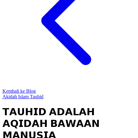
Kembali ke Blog
Akidah
Islam
Tauhid
𝗧𝗔𝗨𝗛𝗜𝗗 𝗔𝗗𝗔𝗟𝗔𝗛
𝗔𝗤𝗜𝗗𝗔𝗛 𝗕𝗔𝗪𝗔𝗔𝗡
𝗠𝗔𝗡𝗨𝗦𝗜𝗔