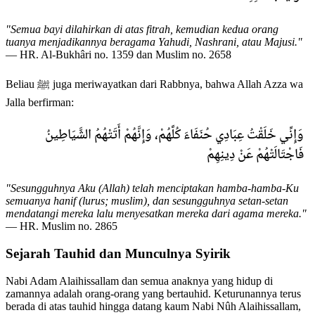
"Semua bayi dilahirkan di atas fitrah, kemudian kedua orang
tuanya menjadikannya beragama Yahudi, Nashrani, atau Majusi."
— HR. Al-Bukhâri no. 1359 dan Muslim no. 2658
Beliau ﷺ juga meriwayatkan dari Rabbnya, bahwa Allah Azza wa
Jalla berfirman:
وَإِنِّي خَلَقْتُ عِبَادِي حُنَفَاءَ كُلَّهُمْ، وَإِنَّهُمْ أَتَتْهُمُ الشَّيَاطِينُ
فَاجْتَالَتْهُمْ عَنْ دِينِهِمْ
"Sesungguhnya Aku (Allah) telah menciptakan hamba-hamba-Ku
semuanya hanif (lurus; muslim), dan sesungguhnya setan-setan
mendatangi mereka lalu menyesatkan mereka dari agama mereka."
— HR. Muslim no. 2865
Sejarah Tauhid dan Munculnya Syirik
Nabi Adam Alaihissallam dan semua anaknya yang hidup di
zamannya adalah orang-orang yang bertauhid. Keturunannya terus
berada di atas tauhid hingga datang kaum Nabi Nûh Alaihissallam,