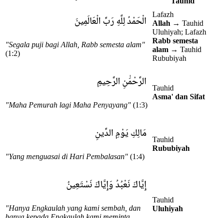
Tauhid
Lafazh
الْحَمْدُ لِلَّهِ رَبِّ الْعَالَمِينَ
Allah
→ Tauhid
Uluhiyah; Lafazh
Rabb semesta
"Segala puji bagi Allah, Rabb semesta alam"
alam
→ Tauhid
(1:2)
Rububiyah
الرَّحْمَٰنِ الرَّحِيمِ
Tauhid
Asma' dan Sifat
"Maha Pemurah lagi Maha Penyayang"
(1:3)
مَالِكِ يَوْمِ الدِّينِ
Tauhid
Rububiyah
"Yang menguasai di Hari Pembalasan"
(1:4)
إِيَّاكَ نَعْبُدُ وَإِيَّاكَ نَسْتَعِينُ
Tauhid
"Hanya Engkaulah yang kami sembah, dan
Uluhiyah
hanya kepada Engkaulah kami meminta