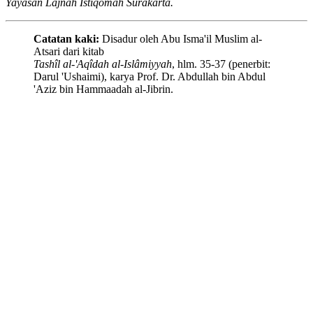
Yayasan Lajnah Istiqomah Surakarta.
Catatan kaki:
Disadur oleh Abu Isma'il Muslim al-
Atsari dari kitab
Tashîl al-'Aqîdah al-Islâmiyyah
, hlm. 35-37 (penerbit:
Darul 'Ushaimi), karya Prof. Dr. Abdullah bin Abdul
'Aziz bin Hammaadah al-Jibrin.