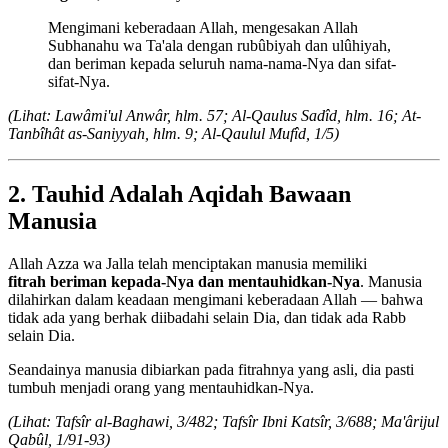
Mengimani keberadaan Allah, mengesakan Allah
Subhanahu wa Ta'ala dengan rubûbiyah dan ulûhiyah,
dan beriman kepada seluruh nama-nama-Nya dan sifat-
sifat-Nya.
(Lihat: Lawâmi'ul Anwâr, hlm. 57; Al-Qaulus Sadîd, hlm. 16; At-
Tanbîhât as-Saniyyah, hlm. 9; Al-Qaulul Mufîd, 1/5)
2. Tauhid Adalah Aqidah Bawaan
Manusia
Allah Azza wa Jalla telah menciptakan manusia memiliki
fitrah beriman kepada-Nya dan mentauhidkan-Nya
. Manusia
dilahirkan dalam keadaan mengimani keberadaan Allah — bahwa
tidak ada yang berhak diibadahi selain Dia, dan tidak ada Rabb
selain Dia.
Seandainya manusia dibiarkan pada fitrahnya yang asli, dia pasti
tumbuh menjadi orang yang mentauhidkan-Nya.
(Lihat: Tafsîr al-Baghawi, 3/482; Tafsîr Ibni Katsîr, 3/688; Ma'ârijul
Qabûl, 1/91-93)