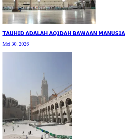
𝗧𝗔𝗨𝗛𝗜𝗗 𝗔𝗗𝗔𝗟𝗔𝗛 𝗔𝗤𝗜𝗗𝗔𝗛 𝗕𝗔𝗪𝗔𝗔𝗡 𝗠𝗔𝗡𝗨𝗦𝗜𝗔
Mei 30, 2026