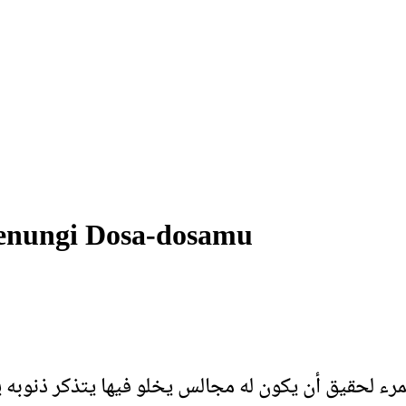
enungi Dosa-dosamu
لمرء لحقيق أن يكون له مجالس يخلو فيها يتذكر ذنوبه ي