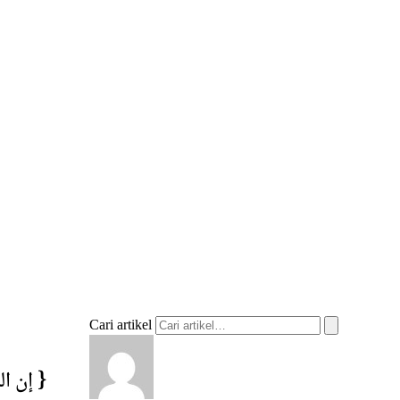
Cari artikel
إن ا }